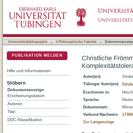
Christliche Frömmigkeitsstile und rechtspopul
DSpace Repositorium (Manakin basiert)
spirituelle Aufgabe
Universitätsbibliographie
→
5 Philosophische Fakultät
→
Dokumentanzeig
PUBLIKATION MELDEN
Christliche Frömmi
Komplexitätstolera
Hilfe und Informationen
Autor(en):
Strube
Stöbern
Tübinger Autor(en):
Strub
Dokumentanzeige
Erschienen in:
Hirsch
Erscheinungsdatum
Sprache:
Deuts
Autoren
Dokumentart:
Wissen
Titel
Verbund-Nachweis:
17384
DDC-Klassifikation
Zur Langanzeige