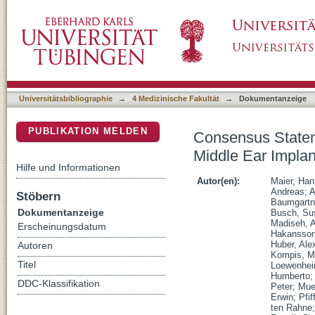
Consensus Statement on Bone Conduction De
DSpace Repositorium (Manakin basiert)
and Mixed Hearing Loss
Universitätsbibliographie
→
4 Medizinische Fakultät
→
Dokumentanzeige
PUBLIKATION MELDEN
Consensus Statem
Middle Ear Impla
Hilfe und Informationen
Autor(en):
Maier, Ha
Andreas
;
A
Stöbern
Baumgartn
Dokumentanzeige
Busch, Su
Madiseh, 
Erscheinungsdatum
Hakansson
Huber, Ale
Autoren
Kompis, Ma
Titel
Loewenhei
Humberto
DDC-Klassifikation
Peter
;
Muel
Erwin
;
Pfif
ten Rahne