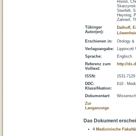
Roosli, Chr
Skarzynsk
Stenfelt, S
Heyning, P
Zahnert, 
Tübinger
Dalhoff, E
Autor(en):
Löwenheim
Erschienen in:
Otology & 
Verlagsangabe:
Lippincott
Sprache:
Englisch
Referenz zum
http://dx
Volltext:
ISSN:
1531-7129
DDC-
610 - Medi
Klassifikation:
Dokumentart:
Wissenscha
Zur
Langanzeige
Das Dokument erschein
4 Medizinische Fakultä