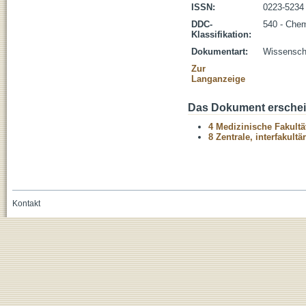
ISSN:
0223-5234
DDC-
540 - Che
Klassifikation:
Dokumentart:
Wissenscha
Zur
Langanzeige
Das Dokument erschein
4 Medizinische Fakultä
8 Zentrale, interfakult
Kontakt