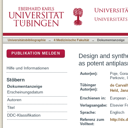
Design and synthesis of harmiquins, harmine
DSpace Repositorium (Manakin basiert)
agents
Universitätsbibliographie
→
4 Medizinische Fakultät
→
Dokumentanzeige
PUBLIKATION MELDEN
Design and synthe
as potent antipla
Hilfe und Informationen
Autor(en):
Poje, Gora
Perkovic, 
Stöbern
Tübinger
de Carval
Dokumentanzeige
Autor(en):
Held, Jan
Erscheinungsdatum
Erschienen in:
European J
Autoren
Verlagsangabe:
Elsevier F
Titel
Sprache:
Englisch
DDC-Klassifikation
Referenz zum
http://dx.
Volltext: