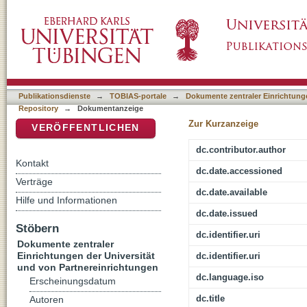
Konversion zum Christentum und Antikonver
DSpace Repositorium (Manakin basiert)
Politisierung von Hinduismus (Indien), Isl
Publikationsdienste
→
TOBIAS-portale
→
Dokumente zentraler Einrichtunge
Repository
→
Dokumentanzeige
Zur Kurzanzeige
VERÖFFENTLICHEN
dc.contributor.author
Kontakt
dc.date.accessioned
Verträge
dc.date.available
Hilfe und Informationen
dc.date.issued
Stöbern
dc.identifier.uri
Dokumente zentraler
Einrichtungen der Universität
dc.identifier.uri
und von Partnereinrichtungen
dc.language.iso
Erscheinungsdatum
dc.title
Autoren