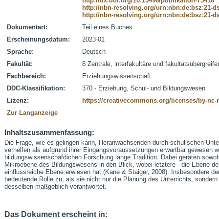
http://dx.doi.org/10.15496/publikation-75416
http://nbn-resolving.org/urn:nbn:de:bsz:21-
http://nbn-resolving.org/urn:nbn:de:bsz:21-
Dokumentart:
Teil eines Buches
Erscheinungsdatum:
2023-01
Sprache:
Deutsch
Fakultät:
8 Zentrale, interfakultäre und fakultätsübergreif
Fachbereich:
Erziehungswissenschaft
DDC-Klassifikation:
370 - Erziehung, Schul- und Bildungswesen
Lizenz:
https://creativecommons.org/licenses/by-nc-
Zur Langanzeige
Inhaltszusammenfassung:
Die Frage, wie es gelingen kann, Heranwachsenden durch schulischen Unter
verhelfen als aufgrund ihrer Eingangsvoraussetzun­gen erwartbar gewesen wä
bildungswissenschafdichen Forschung lange Tradition. Dabei geraten sowoh
Mikroebene des Bildungswesens in den Blick, wobei letztere - die Ebene des 
einflussreiche Ebene erwiesen hat (Kane & Staiger, 2008). Ins­besondere de
bedeutende Rolle zu, als sie nicht nur die Planung des Unterrichts, sonder
desselben maßgeblich verantwortet.
Das Dokument erscheint in: