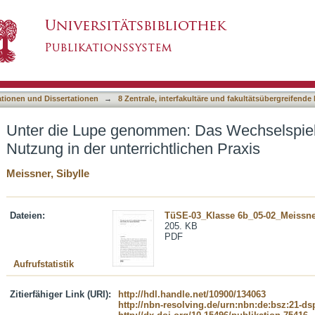
 Das Wechselspiel von Angebot und Nutzung in
asiert)
ationen und Dissertationen
→
8 Zentrale, interfakultäre und fakultätsübergreifende
Unter die Lupe genommen: Das Wechselspie
Nutzung in der unterrichtlichen Praxis
Meissner, Sibylle
Dateien:
TüSE-03_Klasse 6b_05-02_Meissne
205. KB
PDF
Aufrufstatistik
Zitierfähiger Link (URI):
http://hdl.handle.net/10900/134063
http://nbn-resolving.de/urn:nbn:de:bsz:21-d