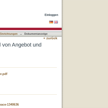
 der unterrichtlichen
Einloggen
 Einrichtungen
→
Dokumentanzeige
« zurück
l von Angebot und
r.pdf
space-1340636