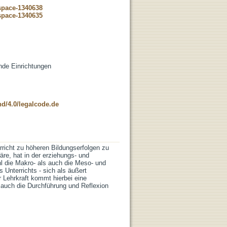
dspace-1340638
dspace-1340635
ende Einrichtungen
nd/4.0/legalcode.de
richt zu höheren Bildungserfolgen zu
re, hat in der erziehungs- und
l die Makro- als auch die Meso- und
Unter­richts - sich als äußert
r Lehrkraft kommt hierbei eine
n auch die Durchführung und Reflexion