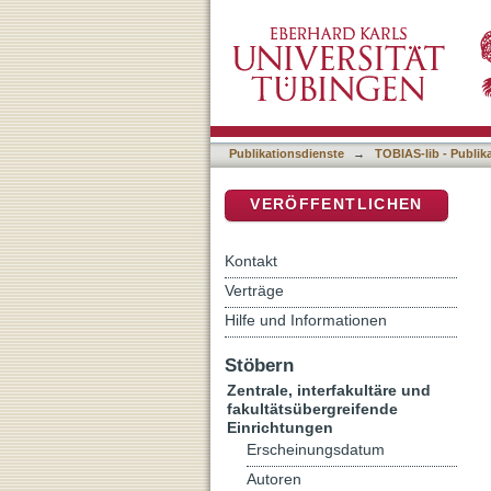
Unter die Lupe genommen:
DSpace Repositorium (Manakin b
Praxis
Publikationsdienste
→
TOBIAS-lib - Publik
VERÖFFENTLICHEN
Kontakt
Verträge
Hilfe und Informationen
Stöbern
Zentrale, interfakultäre und
fakultätsübergreifende
Einrichtungen
Erscheinungsdatum
Autoren