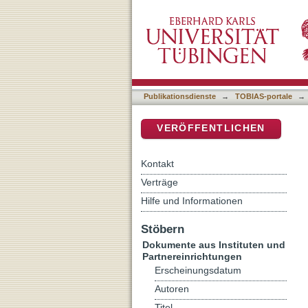
Der Ort des Verstehens : I
DSpace Repositorium (Manakin b
Publikationsdienste
→
TOBIAS-portale
→
VERÖFFENTLICHEN
Kontakt
Verträge
Hilfe und Informationen
Stöbern
Dokumente aus Instituten und
Partnereinrichtungen
Erscheinungsdatum
Autoren
Titel