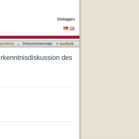
jobbuchs
Einloggen
« zurück
epository
→
Dokumentanzeige
 Erkenntnisdiskussion des