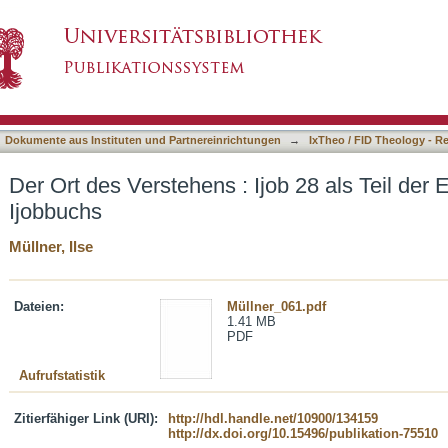
job 28 als Teil der Erkenntnisdiskussion des I
asiert)
Dokumente aus Instituten und Partnereinrichtungen
→
IxTheo / FID Theology - R
Der Ort des Verstehens : Ijob 28 als Teil der
Ijobbuchs
Müllner, Ilse
Dateien:
Müllner_061.pdf
1.41 MB
PDF
Aufrufstatistik
Zitierfähiger Link (URI):
http://hdl.handle.net/10900/134159
http://dx.doi.org/10.15496/publikation-75510