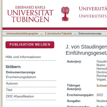
J. von Staudingers Kommentar zum Bürgerli
DSpace Repositorium (Manakin basiert)
Nebengesetzen Eckpfeiler des Zivilrechts
Universitätsbibliographie
→
3 Juristische Fakultät
→
Dokumentanzeige
PUBLIKATION MELDEN
J. von Staudinge
Einführungsgesetz
Hilfe und Informationen
Autor(en):
Staudin
Martin
;
Stöbern
Herrest
Dokumentanzeige
Dimitri
Reinha
Erscheinungsdatum
Voppel,
Autoren
Tübinger
Schiem
Autor(en):
Titel
Erscheinungsjahr:
2022
DDC-Klassifikation
Ausgabe:
Neubea
Verlagsangabe:
Berlin 