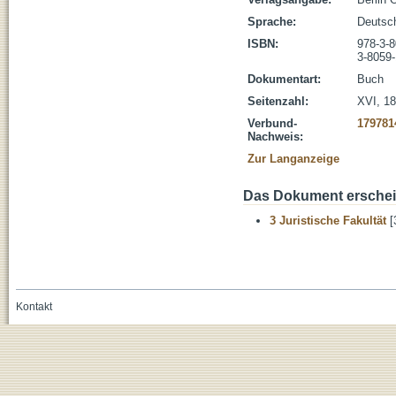
Sprache:
Deutsc
ISBN:
978-3-
3-8059
Dokumentart:
Buch
Seitenzahl:
XVI, 18
Verbund-
179781
Nachweis:
Zur Langanzeige
Das Dokument erschein
3 Juristische Fakultät
[
Kontakt