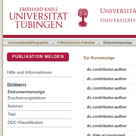
Sirtuin-1 sensitive lysine-136 acetylation dr
DSpace Repositorium (Manakin basiert)
TDP-43
Universitätsbibliographie
→
4 Medizinische Fakultät
→
Dokumentanzeige
PUBLIKATION MELDEN
Zur Kurzanzeige
dc.contributor.author
Hilfe und Informationen
dc.contributor.author
Stöbern
dc.contributor.author
Dokumentanzeige
dc.contributor.author
Erscheinungsdatum
Autoren
dc.contributor.author
Titel
dc.contributor.author
DDC-Klassifikation
dc.contributor.author
dc.date.accessioned