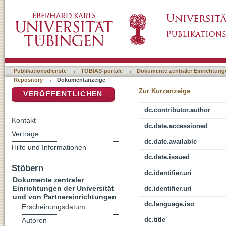
'Das hat nichts mit Osiris zu tun' : Zur Ver
DSpace Repositorium (Manakin basiert)
Pausanias
Publikationsdienste
→
TOBIAS-portale
→
Dokumente zentraler Einrichtunge
Repository
→
Dokumentanzeige
Zur Kurzanzeige
VERÖFFENTLICHEN
dc.contributor.author
Kontakt
dc.date.accessioned
Verträge
dc.date.available
Hilfe und Informationen
dc.date.issued
Stöbern
dc.identifier.uri
Dokumente zentraler
Einrichtungen der Universität
dc.identifier.uri
und von Partnereinrichtungen
dc.language.iso
Erscheinungsdatum
dc.title
Autoren