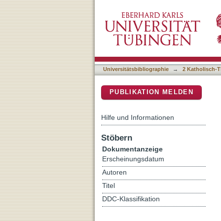
Observations on the Magi
DSpace Repositorium (Manakin b
Catholic Church
Universitätsbibliographie
→
2 Katholisch-T
PUBLIKATION MELDEN
Hilfe und Informationen
Stöbern
Dokumentanzeige
Erscheinungsdatum
Autoren
Titel
DDC-Klassifikation