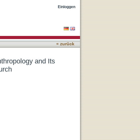
quences for Women in the
Einloggen
« zurück
thropology and Its
urch