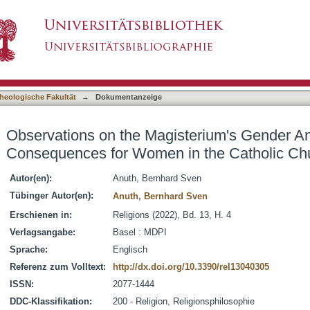
sterium's Gender Anthropology and Its Conse
asiert)
heologische Fakultät
→
Dokumentanzeige
Observations on the Magisterium's Gender An
Consequences for Women in the Catholic Ch
Autor(en):
Anuth, Bernhard Sven
Tübinger Autor(en):
Anuth, Bernhard Sven
Erschienen in:
Religions (2022), Bd. 13, H. 4
Verlagsangabe:
Basel : MDPI
Sprache:
Englisch
Referenz zum Volltext:
http://dx.doi.org/10.3390/rel13040305
ISSN:
2077-1444
DDC-Klassifikation:
200 - Religion, Religionsphilosophie