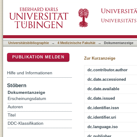
Analysis of Fertility Preservation by Ovarian
DSpace Repositorium (Manakin basiert)
Universitätsbibliographie
→
4 Medizinische Fakultät
→
Dokumentanzeige
PUBLIKATION MELDEN
Zur Kurzanzeige
dc.contributor.author
Hilfe und Informationen
dc.date.accessioned
Stöbern
dc.date.available
Dokumentanzeige
dc.date.issued
Erscheinungsdatum
Autoren
dc.identifier.issn
Titel
dc.identifier.uri
DDC-Klassifikation
dc.language.iso
dc.publisher