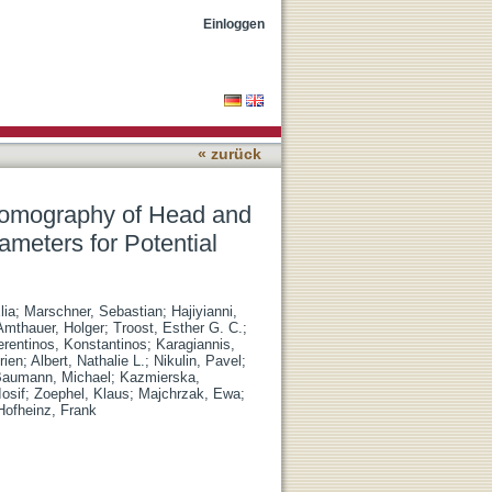
ck Cancer: Location and
Einloggen
« zurück
Tomography of Head and
meters for Potential
lia
;
Marschner, Sebastian
;
Hajiyianni,
Amthauer, Holger
;
Troost, Esther G. C.
;
erentinos, Konstantinos
;
Karagiannis,
rien
;
Albert, Nathalie L.
;
Nikulin, Pavel
;
aumann, Michael
;
Kazmierska,
Iosif
;
Zoephel, Klaus
;
Majchrzak, Ewa
;
Hofheinz, Frank