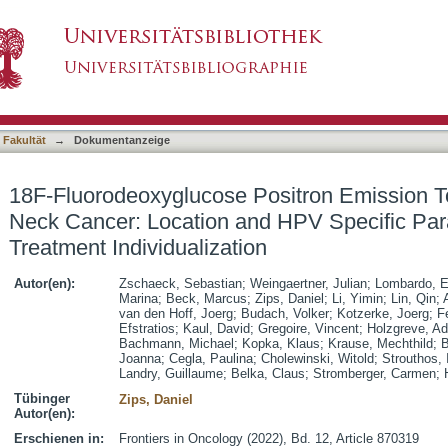
Positron Emission Tomography of Head and Ne
asiert)
or Potential Treatment Individualization
 Fakultät
→
Dokumentanzeige
18F-Fluorodeoxyglucose Positron Emission 
Neck Cancer: Location and HPV Specific Para
Treatment Individualization
Autor(en):
Zschaeck, Sebastian
;
Weingaertner, Julian
;
Lombardo, E
Marina
;
Beck, Marcus
;
Zips, Daniel
;
Li, Yimin
;
Lin, Qin
;
van den Hoff, Joerg
;
Budach, Volker
;
Kotzerke, Joerg
;
F
Efstratios
;
Kaul, David
;
Gregoire, Vincent
;
Holzgreve, Ad
Bachmann, Michael
;
Kopka, Klaus
;
Krause, Mechthild
;
B
Joanna
;
Cegla, Paulina
;
Cholewinski, Witold
;
Strouthos, 
Landry, Guillaume
;
Belka, Claus
;
Stromberger, Carmen
;
Tübinger
Zips, Daniel
Autor(en):
Erschienen in:
Frontiers in Oncology (2022), Bd. 12, Article 870319