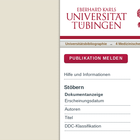
18F-Fluorodeoxyglucose 
DSpace Repositorium (Manakin b
HPV Specific Parameters f
Universitätsbibliographie
→
4 Medizinische
PUBLIKATION MELDEN
Hilfe und Informationen
Stöbern
Dokumentanzeige
Erscheinungsdatum
Autoren
Titel
DDC-Klassifikation