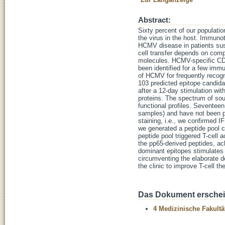
Abstract:
Sixty percent of our populati
the virus in the host. Immuno
HCMV disease in patients susc
cell transfer depends on com
molecules. HCMV-specific CD4+
been identified for a few imm
of HCMV for frequently recogn
103 predicted epitope candid
after a 12-day stimulation wit
proteins. The spectrum of sou
functional profiles. Sevente
samples) and have not been pu
staining, i.e., we confirmed 
we generated a peptide pool c
peptide pool triggered T-cell
the pp65-derived peptides, ac
dominant epitopes stimulates
circumventing the elaborate de
the clinic to improve T-cell th
Das Dokument erschein
4 Medizinische Fakultä