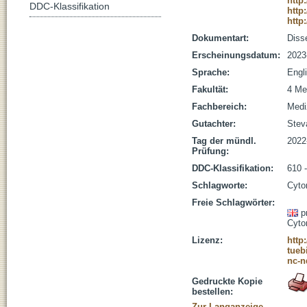
http
DDC-Klassifikation
http
http
Dokumentart:
Disse
Erscheinungsdatum:
2023
Sprache:
Engl
Fakultät:
4 Me
Fachbereich:
Medi
Gutachter:
Steva
Tag der mündl.
2022
Prüfung:
DDC-Klassifikation:
610 
Schlagworte:
Cyto
Freie Schlagwörter:
p
Cyto
Lizenz:
http
tueb
nc-n
Gedruckte Kopie
bestellen:
Zur Langanzeige