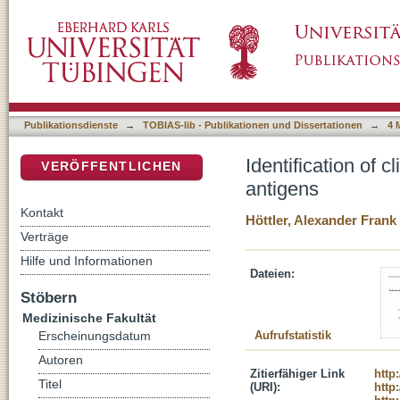
Identification of clinically relevant CD4+ T-
DSpace Repositorium (Manakin basiert)
Publikationsdienste
→
TOBIAS-lib - Publikationen und Dissertationen
→
4 
Identification of 
VERÖFFENTLICHEN
antigens
Kontakt
Höttler, Alexander Frank
Verträge
Hilfe und Informationen
Dateien:
Stöbern
Medizinische Fakultät
Aufrufstatistik
Erscheinungsdatum
Autoren
Zitierfähiger Link
http
Titel
(URI):
http