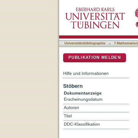
A new method for birch ta
DSpace Repositorium (Manakin b
Universitätsbibliographie
→
7 Mathematisc
PUBLIKATION MELDEN
Hilfe und Informationen
Stöbern
Dokumentanzeige
Erscheinungsdatum
Autoren
Titel
DDC-Klassifikation