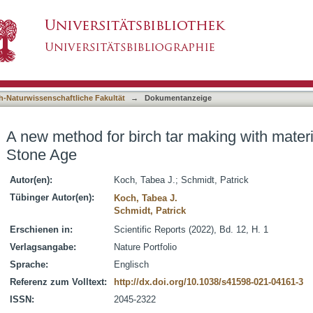
r making with materials available in the Stone 
asiert)
h-Naturwissenschaftliche Fakultät
→
Dokumentanzeige
A new method for birch tar making with materia
Stone Age
Autor(en):
Koch, Tabea J.
;
Schmidt, Patrick
Tübinger Autor(en):
Koch, Tabea J.
Schmidt, Patrick
Erschienen in:
Scientific Reports (2022), Bd. 12, H. 1
Verlagsangabe:
Nature Portfolio
Sprache:
Englisch
Referenz zum Volltext:
http://dx.doi.org/10.1038/s41598-021-04161-3
ISSN:
2045-2322