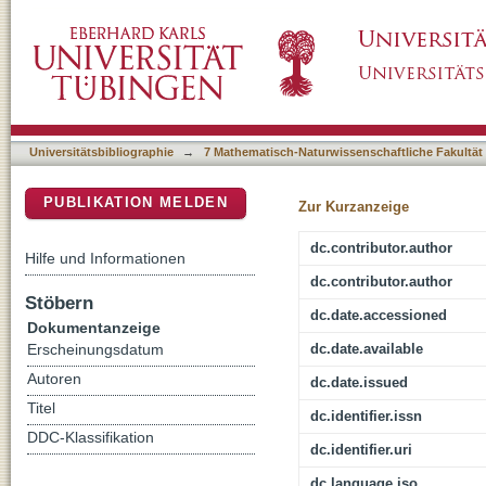
First record of Macaca (Cercopithecidae, Pri
DSpace Repositorium (Manakin basiert)
Universitätsbibliographie
→
7 Mathematisch-Naturwissenschaftliche Fakultät
PUBLIKATION MELDEN
Zur Kurzanzeige
dc.contributor.author
Hilfe und Informationen
dc.contributor.author
Stöbern
dc.date.accessioned
Dokumentanzeige
dc.date.available
Erscheinungsdatum
Autoren
dc.date.issued
Titel
dc.identifier.issn
DDC-Klassifikation
dc.identifier.uri
dc.language.iso