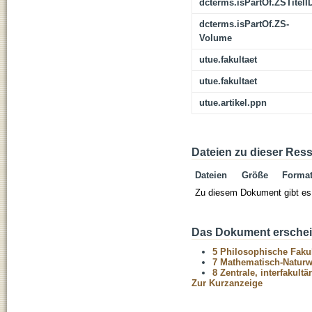
dcterms.isPartOf.ZSTitelI
dcterms.isPartOf.ZS-
Volume
utue.fakultaet
utue.fakultaet
utue.artikel.ppn
Dateien zu dieser Res
Dateien
Größe
Forma
Zu diesem Dokument gibt es 
Das Dokument erschein
5 Philosophische Fakul
7 Mathematisch-Naturwi
8 Zentrale, interfakult
Zur Kurzanzeige