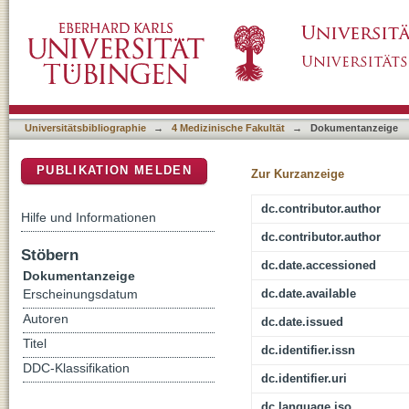
The MEK1/2-inhibitor ATR-002 efficiently bl
DSpace Repositorium (Manakin basiert)
inflammatory cytokine/chemokine responses
Universitätsbibliographie
→
4 Medizinische Fakultät
→
Dokumentanzeige
PUBLIKATION MELDEN
Zur Kurzanzeige
dc.contributor.author
Hilfe und Informationen
dc.contributor.author
Stöbern
dc.date.accessioned
Dokumentanzeige
dc.date.available
Erscheinungsdatum
Autoren
dc.date.issued
Titel
dc.identifier.issn
DDC-Klassifikation
dc.identifier.uri
dc.language.iso