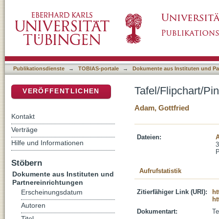
Tafel/Flipchart/Pinnwand
DSpace Repositorium (Manakin basiert)
Publikationsdienste
→
TOBIAS-portale
→
Dokumente aus Instituten und Pa
Tafel/Flipchart/P
VERÖFFENTLICHEN
Adam, Gottfried
Kontakt
Verträge
Dateien:
Hilfe und Informationen
3
Stöbern
Aufrufstatistik
Dokumente aus Instituten und
Partnereinrichtungen
Zitierfähiger Link (URI):
ht
Erscheinungsdatum
ht
Autoren
Dokumentart:
Te
Titel