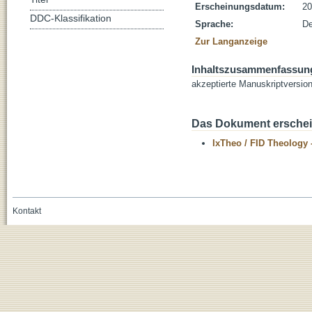
Erscheinungsdatum:
20
DDC-Klassifikation
Sprache:
De
Zur Langanzeige
Inhaltszusammenfassun
akzeptierte Manuskriptversio
Das Dokument erschein
IxTheo / FID Theology 
Kontakt