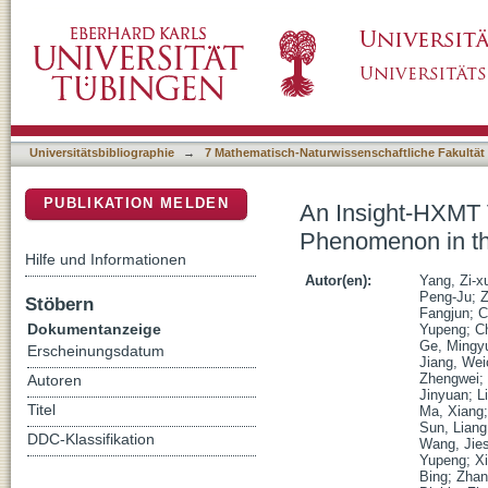
An Insight-HXMT View of the mHz Quasi-reg
DSpace Repositorium (Manakin basiert)
Ray Binary 4U 1630-47
Universitätsbibliographie
→
7 Mathematisch-Naturwissenschaftliche Fakultät
PUBLIKATION MELDEN
An Insight-HXMT 
Phenomenon in th
Hilfe und Informationen
Autor(en):
Yang, Zi-x
Peng-Ju
;
Z
Stöbern
Fangjun
;
C
Dokumentanzeige
Yupeng
;
C
Ge, Mingy
Erscheinungsdatum
Jiang, We
Zhengwei
;
Autoren
Jinyuan
;
L
Titel
Ma, Xiang
Sun, Liang
DDC-Klassifikation
Wang, Jie
Yupeng
;
Xi
Bing
;
Zhan