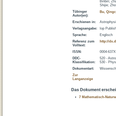
Binbin
;
Zh
Shijie
;
Zho
Tübinger
Bu, Qingc
Autor(en):
Erschienen in:
Astrophysi
Verlagsangabe:
Iop Publis
Sprache:
Englisch
Referenz zum
http://dx.
Volltext:
ISSN:
0004-637X
DDC-
520 - Astr
Klassifikation:
530 - Phys
Dokumentart:
Wissenscha
Zur
Langanzeige
Das Dokument erschein
7 Mathematisch-Naturwi