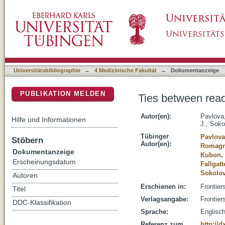
Ties between reading faces, bodies, eyes, and 
DSpace Repositorium (Manakin basiert)
Universitätsbibliographie
→
4 Medizinische Fakultät
→
Dokumentanzeige
PUBLIKATION MELDEN
Ties between readi
Autor(en):
Pavlova,
Hilfe und Informationen
J.
;
Soko
Tübinger
Pavlova
Stöbern
Autor(en):
Romagna
Dokumentanzeige
Kubon, 
Erscheinungsdatum
Fallgatt
Sokolov
Autoren
Erschienen in:
Frontier
Titel
Verlagsangabe:
Frontier
DDC-Klassifikation
Sprache:
Englisc
Referenz zum
http://d