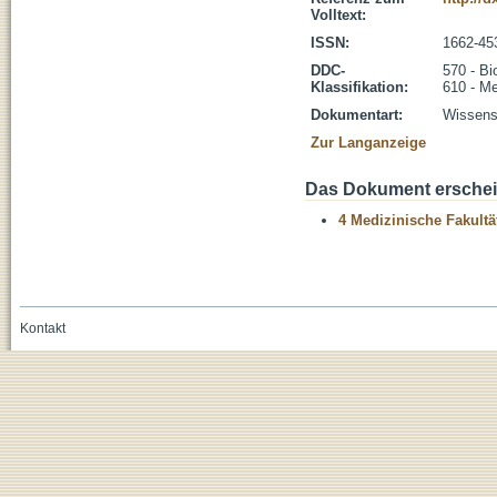
Volltext:
ISSN:
1662-45
DDC-
570 - Bi
Klassifikation:
610 - Me
Dokumentart:
Wissensc
Zur Langanzeige
Das Dokument erschein
4 Medizinische Fakultä
Kontakt