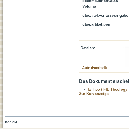
dcterms.isPartOf.ZS-
Volume
utue.titel.verfasserangabe
utue.artikel.ppn
Dateien:
Aufrufstatistik
Das Dokument erschein
IxTheo / FID Theology 
Zur Kurzanzeige
Kontakt