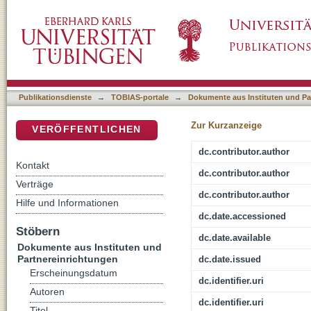
Le metamorfosi del sangue : una discussione a
DSpace Repositorium (Manakin basiert)
Gennaro : storia naturale di und miracolo nap
Publikationsdienste
→
TOBIAS-portale
→
Dokumente aus Instituten und Pa
Zur Kurzanzeige
VERÖFFENTLICHEN
dc.contributor.author
Kontakt
dc.contributor.author
Verträge
dc.contributor.author
Hilfe und Informationen
dc.date.accessioned
Stöbern
dc.date.available
Dokumente aus Instituten und
Partnereinrichtungen
dc.date.issued
Erscheinungsdatum
dc.identifier.uri
Autoren
dc.identifier.uri
Titel