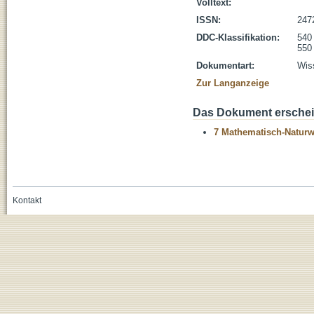
Volltext:
ISSN:
247
DDC-Klassifikation:
540
550
Dokumentart:
Wiss
Zur Langanzeige
Das Dokument erschein
7 Mathematisch-Naturwi
Kontakt