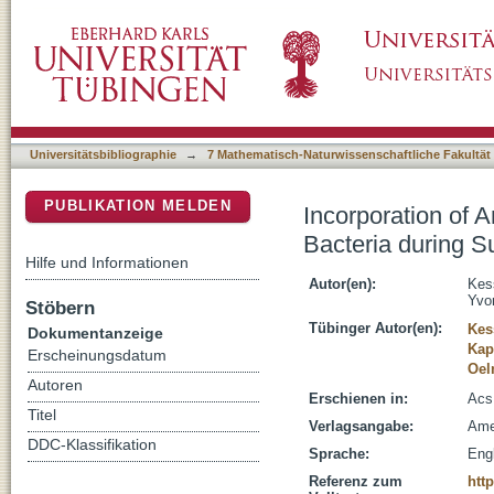
Incorporation of Ambient Water-H into the C-
DSpace Repositorium (Manakin basiert)
Metabolism
Universitätsbibliographie
→
7 Mathematisch-Naturwissenschaftliche Fakultät
PUBLIKATION MELDEN
Incorporation of 
Bacteria during S
Hilfe und Informationen
Autor(en):
Kess
Yvo
Stöbern
Tübinger Autor(en):
Kes
Dokumentanzeige
Kap
Erscheinungsdatum
Oel
Autoren
Erschienen in:
Acs
Titel
Verlagsangabe:
Ame
DDC-Klassifikation
Sprache:
Eng
Referenz zum
htt