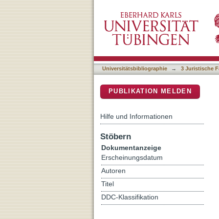
Der normative Gehalt der
DSpace Repositorium (Manakin b
Universitätsbibliographie
→
3 Juristische F
PUBLIKATION MELDEN
Hilfe und Informationen
Stöbern
Dokumentanzeige
Erscheinungsdatum
Autoren
Titel
DDC-Klassifikation