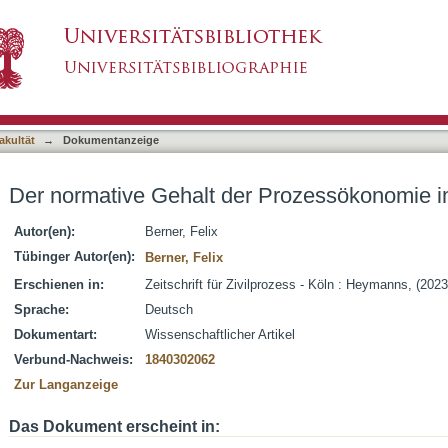
 Prozessökonomie im Zivilprozess
asiert)
akultät
→
Dokumentanzeige
Der normative Gehalt der Prozessökonomie i
Autor(en):
Berner, Felix
Tübinger Autor(en):
Berner, Felix
Erschienen in:
Zeitschrift für Zivilprozess - Köln : Heymanns, (202
Sprache:
Deutsch
Dokumentart:
Wissenschaftlicher Artikel
Verbund-Nachweis:
1840302062
Zur Langanzeige
Das Dokument erscheint in: