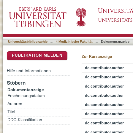
Noninvasive Physical Plasma as Innovative 
DSpace Repositorium (Manakin basiert)
for Cervical Intraepithelial Neoplasia
Universitätsbibliographie
→
4 Medizinische Fakultät
→
Dokumentanzeige
PUBLIKATION MELDEN
Zur Kurzanzeige
dc.contributor.author
Hilfe und Informationen
dc.contributor.author
Stöbern
dc.contributor.author
Dokumentanzeige
dc.contributor.author
Erscheinungsdatum
Autoren
dc.contributor.author
Titel
dc.contributor.author
DDC-Klassifikation
dc.contributor.author
dc.contributor.author