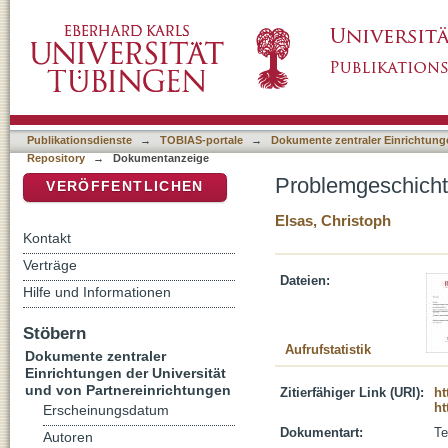
Problemgeschichtliche Einleitung
DSpace Repositorium (Manakin basiert)
Publikationsdienste
→
TOBIAS-portale
→
Dokumente zentraler Einrichtunge
Repository
→
Dokumentanzeige
Problemgeschichtl
VERÖFFENTLICHEN
Elsas, Christoph
Kontakt
Verträge
Dateien:
Hilfe und Informationen
Stöbern
Aufrufstatistik
Dokumente zentraler
Einrichtungen der Universität
und von Partnereinrichtungen
Zitierfähiger Link (URI):
ht
ht
Erscheinungsdatum
Dokumentart:
Te
Autoren