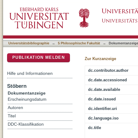
General image science and interdisciplinary
DSpace Repositorium (Manakin basiert)
Universitätsbibliographie
→
5 Philosophische Fakultät
→
Dokumentanzeig
PUBLIKATION MELDEN
Zur Kurzanzeige
dc.contributor.author
Hilfe und Informationen
dc.date.accessioned
Stöbern
dc.date.available
Dokumentanzeige
dc.date.issued
Erscheinungsdatum
Autoren
dc.identifier.uri
Titel
dc.language.iso
DDC-Klassifikation
dc.title