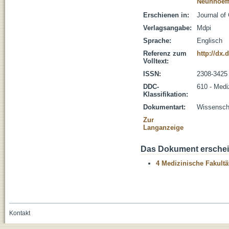
Neunhoeffe
Erschienen in:
Journal of
Verlagsangabe:
Mdpi
Sprache:
Englisch
Referenz zum
http://dx.
Volltext:
ISSN:
2308-3425
DDC-
610 - Medi
Klassifikation:
Dokumentart:
Wissenscha
Zur
Langanzeige
Das Dokument erschein
4 Medizinische Fakultä
Kontakt