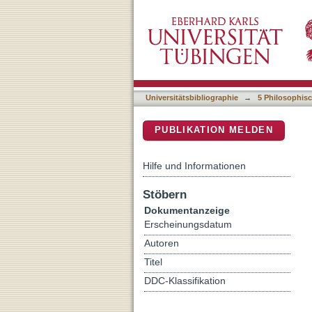
Economy
DSpace Repositorium (Manakin b
Universitätsbibliographie
→
5 Philosophisc
PUBLIKATION MELDEN
Hilfe und Informationen
Stöbern
Dokumentanzeige
Erscheinungsdatum
Autoren
Titel
DDC-Klassifikation