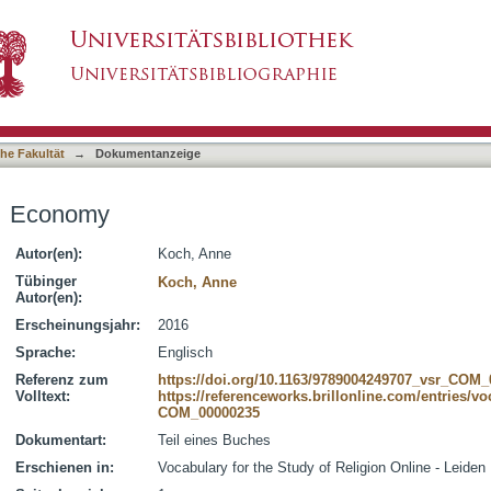
asiert)
he Fakultät
→
Dokumentanzeige
Economy
Autor(en):
Koch, Anne
Tübinger
Koch, Anne
Autor(en):
Erscheinungsjahr:
2016
Sprache:
Englisch
Referenz zum
https://doi.org/10.1163/9789004249707_vsr_COM
Volltext:
https://referenceworks.brillonline.com/entries/voc
COM_00000235
Dokumentart:
Teil eines Buches
Erschienen in:
Vocabulary for the Study of Religion Online - Leiden :