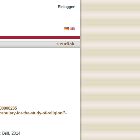
Einloggen
« zurück
_00000235
abulary-for-the-study-of-religion/*-
 Brill, 2014