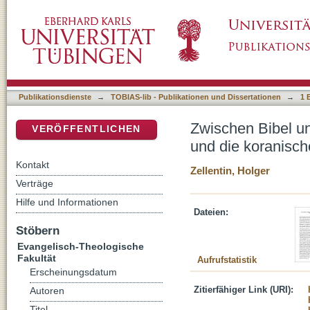
Zwischen Bibel und Byzanz: „Verderben auf de
DSpace Repositorium (Manakin basiert)
Strafgesetzgebung
Publikationsdienste
→
TOBIAS-lib - Publikationen und Dissertationen
→
1 
Zwischen Bibel un
VERÖFFENTLICHEN
und die koranisc
Kontakt
Zellentin, Holger
Verträge
Hilfe und Informationen
Dateien:
Stöbern
Evangelisch-Theologische
Fakultät
Aufrufstatistik
Erscheinungsdatum
Zitierfähiger Link (URI):
Autoren
Titel