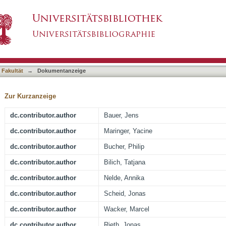
tein DNAJB1-PRKACA can be specifically targ
asiert)
ellar hepatocellular carcinoma
 Fakultät
→
Dokumentanzeige
Zur Kurzanzeige
dc.contributor.author
Bauer, Jens
dc.contributor.author
Maringer, Yacine
dc.contributor.author
Bucher, Philip
dc.contributor.author
Bilich, Tatjana
dc.contributor.author
Nelde, Annika
dc.contributor.author
Scheid, Jonas
dc.contributor.author
Wacker, Marcel
dc.contributor.author
Rieth, Jonas