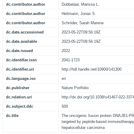
dc.contributor.author
Dubbelaar, Marissa L.
dc.contributor.author
Heitmann, Jonas S.
dc.contributor.author
Schröder, Sarah Marena
dc.date.accessioned
2023-05-22T09:56:19Z
dc.date.available
2023-05-22T09:56:19Z
dc.date.issued
2022
dc.identifier.issn
2041-1723
dc.identifier.uri
http://hdl.handle.net/10900/141300
dc.language.iso
en
dc.publisher
Nature Portfolio
dc.relation.uri
http://dx.doi.org/10.1038/s41467-022-337
dc.subject.ddc
500
dc.title
The oncogenic fusion protein DNAJB1-PR
targeted by peptide-based immunotherapy 
hepatocellular carcinoma