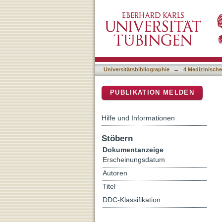
The oncogenic fusion pro
DSpace Repositorium (Manakin b
immunotherapy in fibrolam
Universitätsbibliographie
→
4 Medizinische
PUBLIKATION MELDEN
Hilfe und Informationen
Stöbern
Dokumentanzeige
Erscheinungsdatum
Autoren
Titel
DDC-Klassifikation