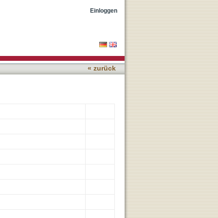
eted by peptide-based
Einloggen
« zurück