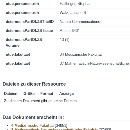
utue.personen.roh
Hailfinger, Stephan
utue.personen.roh
Walz, Juliane S.
dcterms.isPartOf.ZSTitelID
Nature Communications
dcterms.isPartOf.ZS-Issue
Article 6401
dcterms.isPartOf.ZS-
13 (1)
Volume
utue.fakultaet
04 Medizinische Fakultät
utue.fakultaet
07 Mathematisch-Naturwissenschaftliche 
Dateien zu dieser Ressource
Dateien
Größe
Format
Anzeige
Zu diesem Dokument gibt es keine Dateien.
Das Dokument erscheint in:
4 Medizinische Fakultät
[34851]
7 Mathematisch-Naturwissenschaftliche Fakultät
[27492]