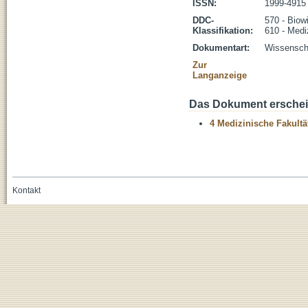
ISSN:
1999-4915
DDC-
570 - Biow
Klassifikation:
610 - Medi
Dokumentart:
Wissenscha
Zur
Langanzeige
Das Dokument erschein
4 Medizinische Fakultä
Kontakt