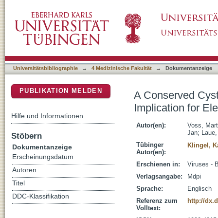
A Conserved Cysteine Residue in Coxsackievi
DSpace Repositorium (Manakin basiert)
Virulence
Universitätsbibliographie
→
4 Medizinische Fakultät
→
Dokumentanzeige
PUBLIKATION MELDEN
A Conserved Cyst
Implication for El
Hilfe und Informationen
Autor(en):
Voss, Mart
Jan
;
Laue,
Stöbern
Tübinger
Klingel, K
Dokumentanzeige
Autor(en):
Erscheinungsdatum
Erschienen in:
Viruses - B
Autoren
Verlagsangabe:
Mdpi
Titel
Sprache:
Englisch
DDC-Klassifikation
Referenz zum
http://dx.
Volltext: