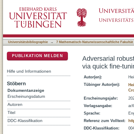
Adversarial robustness against multiple and s
DSpace Repositorium (Manakin basiert)
classifiers.
Universitätsbibliographie
→
7 Mathematisch-Naturwissenschaftliche Fakultät
PUBLIKATION MELDEN
Adversarial robus
via quick fine-tuni
Hilfe und Informationen
Autor(en):
Hei
Stöbern
Tübinger Autor(en):
Hei
Dokumentanzeige
Cr
Erscheinungsdatum
Erscheinungsjahr:
20
Autoren
Verlagsangabe:
arX
Titel
Sprache:
Eng
DDC-Klassifikation
Referenz zum Volltext:
htt
DDC-Klassifikation:
004