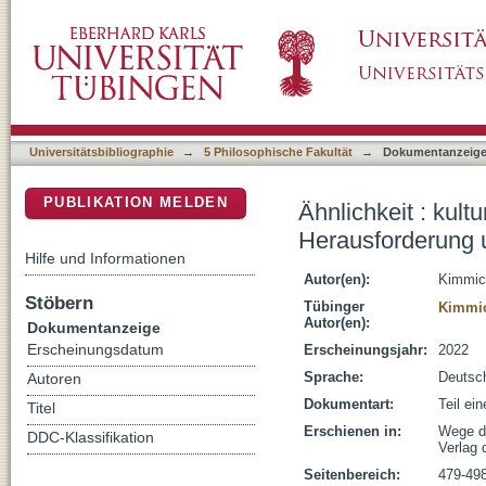
Ähnlichkeit : kulturtheoretisches Paradigma
DSpace Repositorium (Manakin basiert)
Global Epistemologies
Universitätsbibliographie
→
5 Philosophische Fakultät
→
Dokumentanzeig
PUBLIKATION MELDEN
Ähnlichkeit : kul
Herausforderung u
Hilfe und Informationen
Autor(en):
Kimmic
Stöbern
Tübinger
Kimmic
Autor(en):
Dokumentanzeige
Erscheinungsdatum
Erscheinungsjahr:
2022
Sprache:
Deutsc
Autoren
Dokumentart:
Teil ei
Titel
Erschienen in:
Wege de
DDC-Klassifikation
Verlag 
Seitenbereich:
479-49