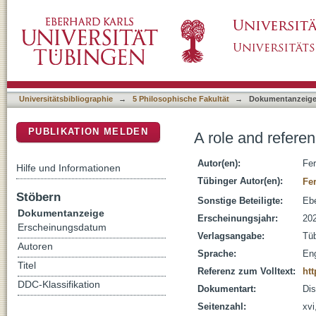
A role and reference grammar description o
DSpace Repositorium (Manakin basiert)
Universitätsbibliographie
→
5 Philosophische Fakultät
→
Dokumentanzeig
PUBLIKATION MELDEN
A role and refere
Autor(en):
Fer
Hilfe und Informationen
Tübinger Autor(en):
Fer
Stöbern
Sonstige Beteiligte:
Ebe
Dokumentanzeige
Erscheinungsjahr:
20
Erscheinungsdatum
Verlagsangabe:
Tü
Autoren
Sprache:
Eng
Titel
Referenz zum Volltext:
htt
DDC-Klassifikation
Dokumentart:
Dis
Seitenzahl:
xvi