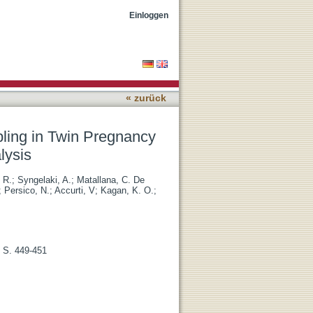
erived From Propensity
Einloggen
« zurück
pling in Twin Pregnancy
lysis
 R.
;
Syngelaki, A.
;
Matallana, C. De
;
Persico, N.
;
Accurti, V
;
Kagan, K. O.
;
, S. 449-451