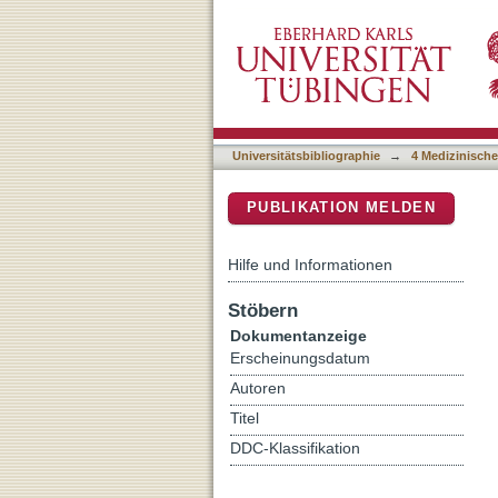
Risk of Fetal Loss After 
DSpace Repositorium (Manakin b
Score Matching Analysis
Universitätsbibliographie
→
4 Medizinische
PUBLIKATION MELDEN
Hilfe und Informationen
Stöbern
Dokumentanzeige
Erscheinungsdatum
Autoren
Titel
DDC-Klassifikation