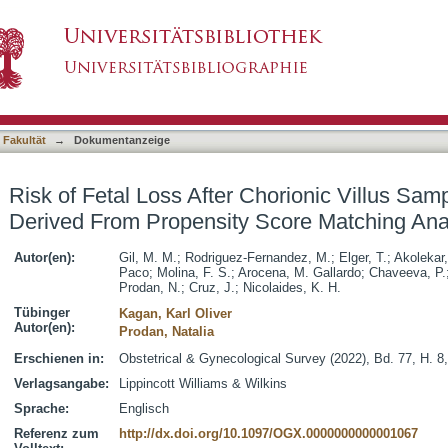
Chorionic Villus Sampling in Twin Pregnancy D
asiert)
 Fakultät
→
Dokumentanzeige
Risk of Fetal Loss After Chorionic Villus Sam
Derived From Propensity Score Matching Ana
Autor(en):
Gil, M. M.
;
Rodriguez-Fernandez, M.
;
Elger, T.
;
Akolekar,
Paco
;
Molina, F. S.
;
Arocena, M. Gallardo
;
Chaveeva, P.
Prodan, N.
;
Cruz, J.
;
Nicolaides, K. H.
Tübinger
Kagan, Karl Oliver
Autor(en):
Prodan, Natalia
Erschienen in:
Obstetrical & Gynecological Survey (2022), Bd. 77, H. 8
Verlagsangabe:
Lippincott Williams & Wilkins
Sprache:
Englisch
Referenz zum
http://dx.doi.org/10.1097/OGX.0000000000001067