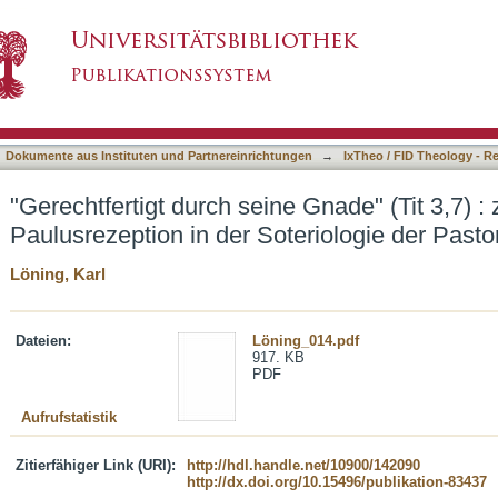
e Gnade" (Tit 3,7) : zum Problem der Paulusrez
asiert)
Dokumente aus Instituten und Partnereinrichtungen
→
IxTheo / FID Theology - R
"Gerechtfertigt durch seine Gnade" (Tit 3,7) 
Paulusrezeption in der Soteriologie der Pastor
Löning, Karl
Dateien:
Löning_014.pdf
917. KB
PDF
Aufrufstatistik
Zitierfähiger Link (URI):
http://hdl.handle.net/10900/142090
http://dx.doi.org/10.15496/publikation-83437