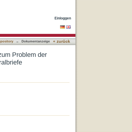
eption in der Soteriologie
Einloggen
« zurück
epository
→
Dokumentanzeige
: zum Problem der
albriefe