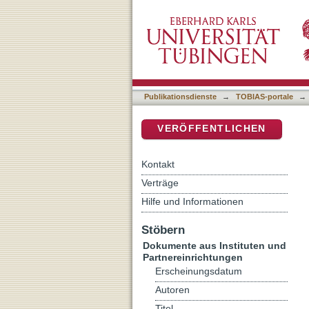
"Gerechtfertigt durch sein
DSpace Repositorium (Manakin b
der Pastoralbriefe
Publikationsdienste
→
TOBIAS-portale
→
VERÖFFENTLICHEN
Kontakt
Verträge
Hilfe und Informationen
Stöbern
Dokumente aus Instituten und
Partnereinrichtungen
Erscheinungsdatum
Autoren
Titel