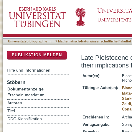
Late Pleistocene environments in the souther
DSpace Repositorium (Manakin basiert)
evolution
Universitätsbibliographie
→
7 Mathematisch-Naturwissenschaftliche Fakultät
PUBLIKATION MELDEN
Late Pleistocene 
their implications
Hilfe und Informationen
Autor(en):
Blanc
Nicho
Stöbern
Tübinger Autor(en):
Blanc
Dokumentanzeige
Mata-
Erscheinungsdatum
Stark
Autoren
Zeidi
Conar
Titel
Erschienen in:
Archa
DDC-Klassifikation
Verlagsangabe:
Sprin
Sprache:
Engli