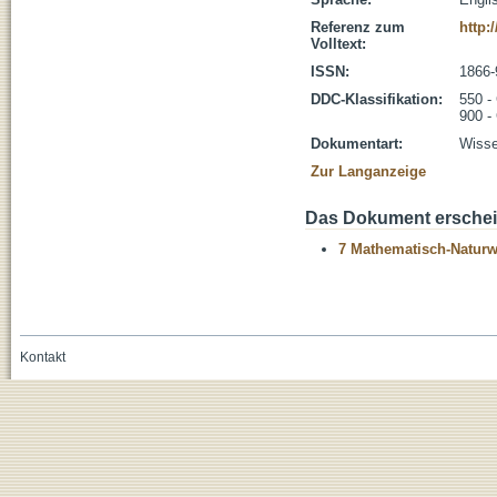
Referenz zum
http:
Volltext:
ISSN:
1866-
DDC-Klassifikation:
550 -
900 -
Dokumentart:
Wisse
Zur Langanzeige
Das Dokument erschein
7 Mathematisch-Naturwi
Kontakt