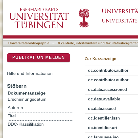
Improving attitudes and knowledge in a citiz
DSpace Repositorium (Manakin basiert)
Universitätsbibliographie
→
8 Zentrale, interfakultäre und fakultätsübergreif
PUBLIKATION MELDEN
Zur Kurzanzeige
dc.contributor.author
Hilfe und Informationen
dc.contributor.author
Stöbern
dc.date.accessioned
Dokumentanzeige
dc.date.available
Erscheinungsdatum
Autoren
dc.date.issued
Titel
dc.identifier.issn
DDC-Klassifikation
dc.identifier.uri
dc.language.iso