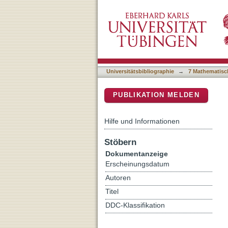
Gaze-based Object Detect
DSpace Repositorium (Manakin b
Universitätsbibliographie
→
7 Mathematisc
PUBLIKATION MELDEN
Hilfe und Informationen
Stöbern
Dokumentanzeige
Erscheinungsdatum
Autoren
Titel
DDC-Klassifikation