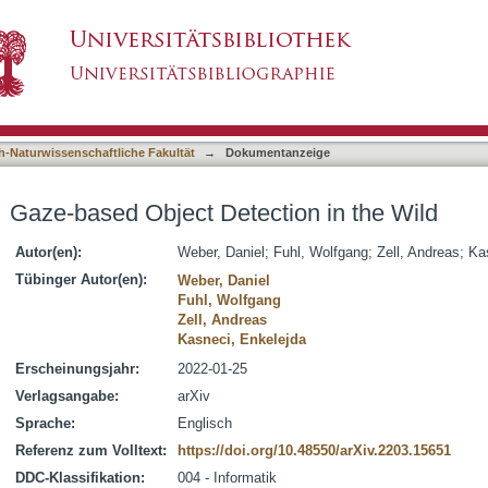
ion in the Wild
asiert)
h-Naturwissenschaftliche Fakultät
→
Dokumentanzeige
Gaze-based Object Detection in the Wild
Autor(en):
Weber, Daniel
;
Fuhl, Wolfgang
;
Zell, Andreas
;
Ka
Tübinger Autor(en):
Weber, Daniel
Fuhl, Wolfgang
Zell, Andreas
Kasneci, Enkelejda
Erscheinungsjahr:
2022-01-25
Verlagsangabe:
arXiv
Sprache:
Englisch
Referenz zum Volltext:
https://doi.org/10.48550/arXiv.2203.15651
DDC-Klassifikation:
004 - Informatik