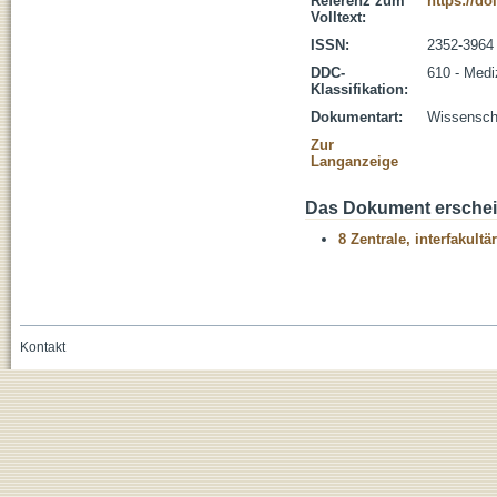
Referenz zum
https://do
Volltext:
ISSN:
2352-3964
DDC-
610 - Medi
Klassifikation:
Dokumentart:
Wissenscha
Zur
Langanzeige
Das Dokument erschein
8 Zentrale, interfakult
Kontakt