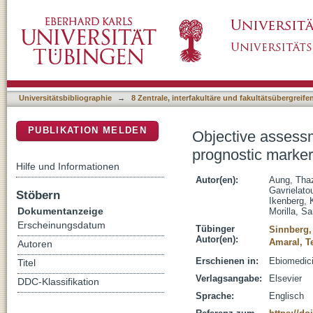
Objective assessment of tumor infiltrating 
DSpace Repositorium (Manakin basiert)
machine learning algorithms
Universitätsbibliographie
→
8 Zentrale, interfakultäre und fakultätsübergreif
PUBLIKATION MELDEN
Objective assessm
prognostic marker
Hilfe und Informationen
Autor(en):
Aung, Tha
Gavrielatou
Stöbern
Ikenberg, K
Dokumentanzeige
Morilla, S
Erscheinungsdatum
Tübinger
Sinnberg,
Autor(en):
Amaral, T
Autoren
Erschienen in:
Ebiomedici
Titel
Verlagsangabe:
Elsevier
DDC-Klassifikation
Sprache:
Englisch