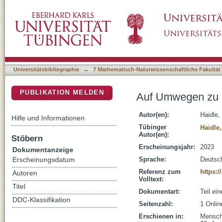
Auf Umwegen zu menschlichem Denken
DSpace Repositorium (Manakin basiert)
Universitätsbibliographie
→
7 Mathematisch-Naturwissenschaftliche Fakultät
PUBLIKATION MELDEN
Auf Umwegen zu 
Autor(en):
Haidle,
Hilfe und Informationen
Tübinger
Haidle
Autor(en):
Stöbern
Erscheinungsjahr:
2023
Dokumentanzeige
Sprache:
Deutsc
Erscheinungsdatum
Referenz zum
https:
Autoren
Volltext:
Titel
Dokumentart:
Teil ei
DDC-Klassifikation
Seitenzahl:
1 Onli
Erschienen in:
Menschs