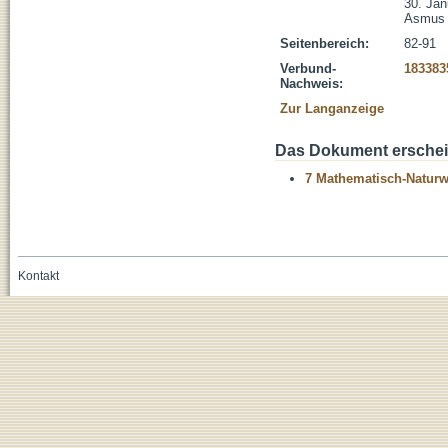
30. Jan
Asmus 
Seitenbereich:
82-91
Verbund-
183383
Nachweis:
Zur Langanzeige
Das Dokument erschein
7 Mathematisch-Naturwi
Kontakt