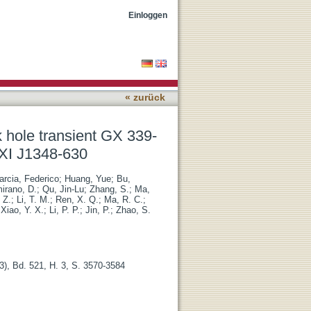
: comparison with MAXI
Einloggen
« zurück
ck hole transient GX 339-
XI J1348-630
arcia, Federico
;
Huang, Yue
;
Bu,
irano, D.
;
Qu, Jin-Lu
;
Zhang, S.
;
Ma,
 Z.
;
Li, T. M.
;
Ren, X. Q.
;
Ma, R. C.
;
;
Xiao, Y. X.
;
Li, P. P.
;
Jin, P.
;
Zhao, S.
3), Bd. 521, H. 3, S. 3570-3584