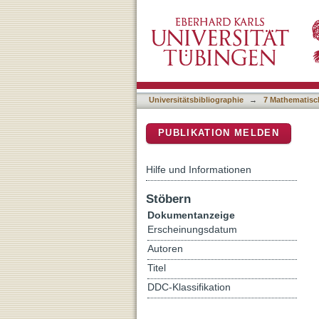
Fast transitions of X-ray 
DSpace Repositorium (Manakin b
J1820+070 and MAXI J13
Universitätsbibliographie
→
7 Mathematisc
PUBLIKATION MELDEN
Hilfe und Informationen
Stöbern
Dokumentanzeige
Erscheinungsdatum
Autoren
Titel
DDC-Klassifikation