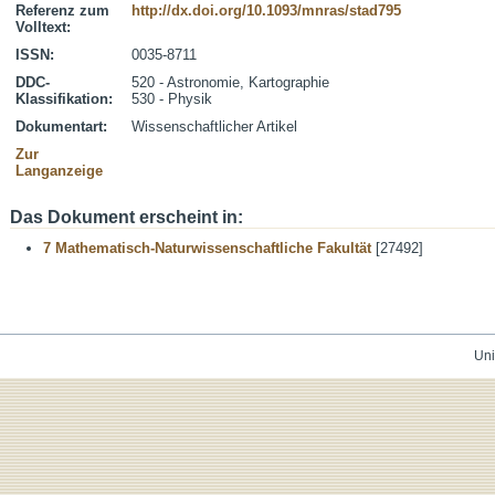
Referenz zum
http://dx.doi.org/10.1093/mnras/stad795
Volltext:
ISSN:
0035-8711
DDC-
520 - Astronomie, Kartographie
Klassifikation:
530 - Physik
Dokumentart:
Wissenschaftlicher Artikel
Zur
Langanzeige
Das Dokument erscheint in:
7 Mathematisch-Naturwissenschaftliche Fakultät
[27492]
Uni