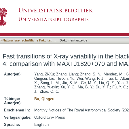
variability in the black hole transient GX 339-4
asiert)
48-630
h-Naturwissenschaftliche Fakultät
→
Dokumentanzeige
Fast transitions of X-ray variability in the bla
4: comparison with MAXI J1820+070 and MA
Autor(en):
Yang, Zi-Xu
;
Zhang, Liang
;
Zhang, S. N.
;
Mendez, M.
;
G
Qingcui
;
Liu, He-Xin
;
Yu, Wei
;
Wang, P. J.
;
Tao, L.
;
Altam
X.
;
Song, L. M.
;
Jia, S. M.
;
Ge, M. Y.
;
Liu, Q. Z.
;
Yan, J.
Zhang, Yuexin
;
Xu, Y. C.
;
Ma, B. Y.
;
Du, Y. F.
;
Fu, Y. C.
J.
;
Zhao, Q. C.
Tübinger
Bu, Qingcui
Autor(en):
Erschienen in:
Monthly Notices of The Royal Astronomical Society (202
Verlagsangabe:
Oxford Univ Press
Sprache:
Englisch