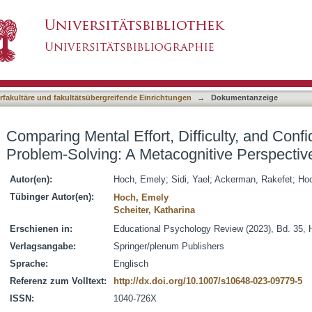
Difficulty, and Confidence Appraisals in Proble
asiert)
e
terfakultäre und fakultätsübergreifende Einrichtungen
→
Dokumentanzeige
Comparing Mental Effort, Difficulty, and Conf
Problem-Solving: A Metacognitive Perspectiv
Autor(en):
Hoch, Emely
;
Sidi, Yael
;
Ackerman, Rakefet
;
Hoo
Tübinger Autor(en):
Hoch, Emely
Scheiter, Katharina
Erschienen in:
Educational Psychology Review (2023), Bd. 35, 
Verlagsangabe:
Springer/plenum Publishers
Sprache:
Englisch
Referenz zum Volltext:
http://dx.doi.org/10.1007/s10648-023-09779-5
ISSN:
1040-726X