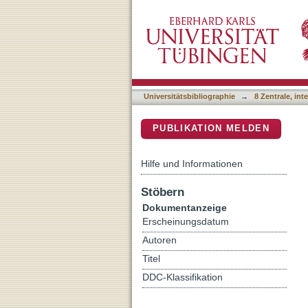
Comparing Mental Effort, 
DSpace Repositorium (Manakin b
Metacognitive Perspectiv
Universitätsbibliographie
→
8 Zentrale, in
PUBLIKATION MELDEN
Hilfe und Informationen
Stöbern
Dokumentanzeige
Erscheinungsdatum
Autoren
Titel
DDC-Klassifikation