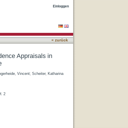
m-Solving: A
Einloggen
« zurück
idence Appraisals in
e
gerheide, Vincent
;
Scheiter, Katharina
H. 2