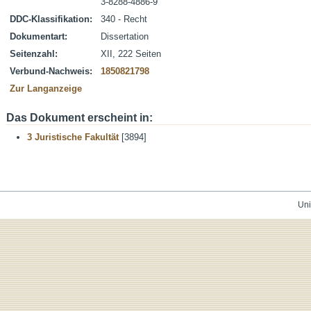
3-8288-4886-9
DDC-Klassifikation:
340 - Recht
Dokumentart:
Dissertation
Seitenzahl:
XII, 222 Seiten
Verbund-Nachweis:
1850821798
Zur Langanzeige
Das Dokument erscheint in:
3 Juristische Fakultät
[3894]
Uni