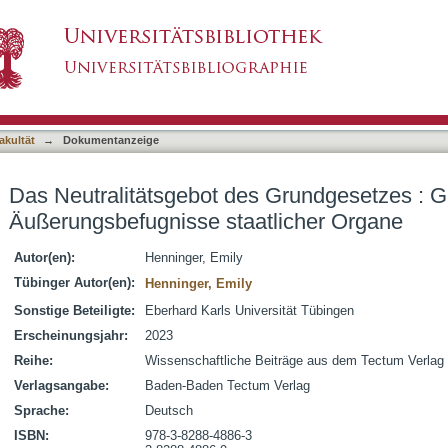
s Grundgesetzes : Grenze der Äußerungsbefugn
asiert)
akultät
→
Dokumentanzeige
Das Neutralitätsgebot des Grundgesetzes : G
Äußerungsbefugnisse staatlicher Organe
Autor(en):
Henninger, Emily
Tübinger Autor(en):
Henninger, Emily
Sonstige Beteiligte:
Eberhard Karls Universität Tübingen
Erscheinungsjahr:
2023
Reihe:
Wissenschaftliche Beiträge aus dem Tectum Verlag
Verlagsangabe:
Baden-Baden Tectum Verlag
Sprache:
Deutsch
ISBN:
978-3-8288-4886-3