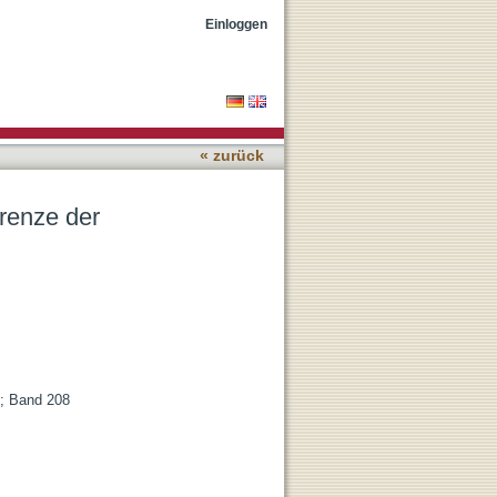
isse staatlicher Organe
Einloggen
« zurück
renze der
 ; Band 208