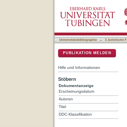
Das Neutralitätsgebot de
DSpace Repositorium (Manakin b
Universitätsbibliographie
→
3 Juristische F
PUBLIKATION MELDEN
Hilfe und Informationen
Stöbern
Dokumentanzeige
Erscheinungsdatum
Autoren
Titel
DDC-Klassifikation