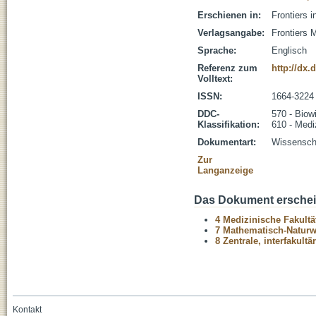
Erschienen in:
Frontiers 
Verlagsangabe:
Frontiers 
Sprache:
Englisch
Referenz zum
http://dx
Volltext:
ISSN:
1664-3224
DDC-
570 - Biow
Klassifikation:
610 - Medi
Dokumentart:
Wissenscha
Zur
Langanzeige
Das Dokument erschein
4 Medizinische Fakultä
7 Mathematisch-Naturwi
8 Zentrale, interfakult
Kontakt