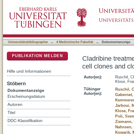
Cladribine treatment specifically affects per
DSpace Repositorium (Manakin basiert)
expansion in multiple sclerosis patients
Universitätsbibliographie
→
4 Medizinische Fakultät
→
Dokumentanzeige
PUBLIKATION MELDEN
Cladribine treatme
cell clones and cl
Hilfe und Informationen
Autor(en):
Ruschil, C
Klose, Fra
Stöbern
Tübinger
Ruschil, 
Dokumentanzeige
Autor(en):
Gabernet,
Erscheinungsdatum
Kemmerer,
Autoren
Jarboui, 
Klose, Fr
Titel
Poli, Sve
DDC-Klassifikation
Ziemann, 
Nahnsen,
Kowarik, 