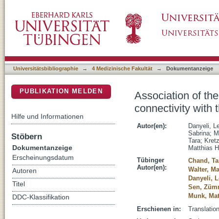
Association of the delayed changes in glutama
DSpace Repositorium (Manakin basiert)
immediate network effects of S-ketamine
Universitätsbibliographie
→
4 Medizinische Fakultät
→
Dokumentanzeige
PUBLIKATION MELDEN
Association of th
connectivity with
Hilfe und Informationen
Autor(en):
Danyeli, L
Sabrina
;
M
Stöbern
Tara
;
Kret
Dokumentanzeige
Matthias H
Erscheinungsdatum
Tübinger
Chand, Ta
Autor(en):
Walter, Ma
Autoren
Danyeli, 
Titel
Sen, Züm
Munk, Mat
DDC-Klassifikation
Erschienen in:
Translation