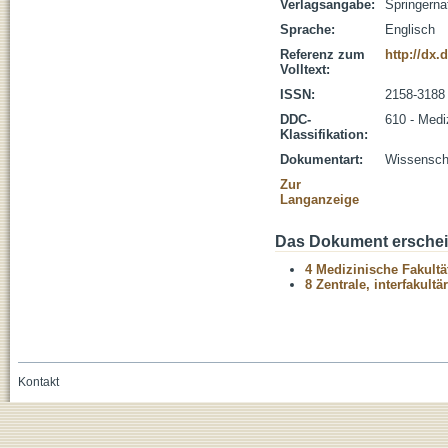
Verlagsangabe:
Springerna
Sprache:
Englisch
Referenz zum
http://dx.
Volltext:
ISSN:
2158-3188
DDC-
610 - Medi
Klassifikation:
Dokumentart:
Wissenscha
Zur
Langanzeige
Das Dokument erschein
4 Medizinische Fakultä
8 Zentrale, interfakult
Kontakt