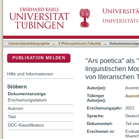
"Ars poetica" als "Werk der Sprache" : Überl
DSpace Repositorium (Manakin basiert)
evaluativen ästhetischen Rezeption von liter
Universitätsbibliographie
→
5 Philosophische Fakultät
→
Dokumentanzeig
PUBLIKATION MELDEN
"Ars poetica" als
linguistischen Mo
Hilfe und Informationen
von literarischen 
Stöbern
Autor(en):
Averint
Dokumentanzeige
Tübinger
Averint
Erscheinungsdatum
Autor(en):
Erscheinungsjahr:
2023
Autoren
Sprache:
Deutsc
Titel
Dokumentart:
Teil ei
DDC-Klassifikation
Erschienen in:
Evaluat
Muench