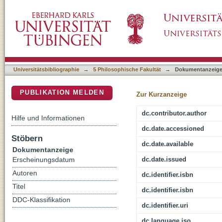
Deutschland und die Türkei als Migrationsländ
DSpace Repositorium (Manakin basiert)
Migration
Universitätsbibliographie
→
5 Philosophische Fakultät
→
Dokumentanzeig
PUBLIKATION MELDEN
Zur Kurzanzeige
dc.contributor.author
Hilfe und Informationen
dc.date.accessioned
Stöbern
dc.date.available
Dokumentanzeige
dc.date.issued
Erscheinungsdatum
Autoren
dc.identifier.isbn
Titel
dc.identifier.isbn
DDC-Klassifikation
dc.identifier.uri
dc.language.iso