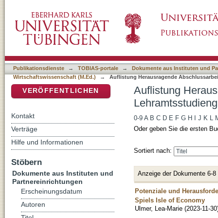
Auflistung Herausragende Abschlussarbeite
DSpace Repositorium (Manakin basiert)
(M.Ed.) nach Titel
Publikationsdienste
→
TOBIAS-portale
→
Dokumente aus Instituten und Pa
Wirtschaftswissenschaft (M.Ed.)
→
Auflistung Herausragende Abschlussarbei
Auflistung Herau
VERÖFFENTLICHEN
Lehramtsstudienga
Kontakt
0-9
A
B
C
D
E
F
G
H
I
J
K
L
Verträge
Oder geben Sie die ersten Bu
Hilfe und Informationen
Sortiert nach:
Stöbern
Dokumente aus Instituten und
Anzeige der Dokumente 6-8
Partnereinrichtungen
Potenziale und Herausforde
Erscheinungsdatum
Spiels Isle of Economy
Autoren
Ulmer, Lea-Marie
(
2023-11-30
Titel