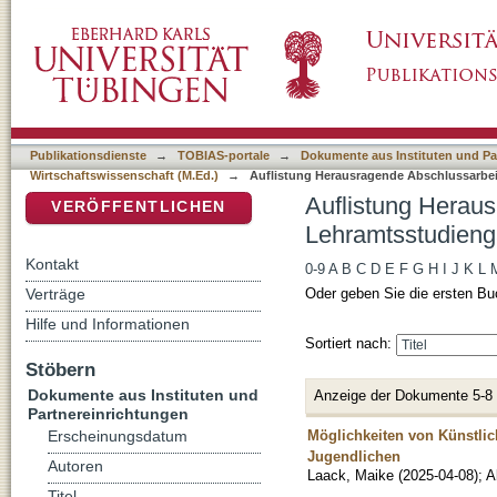
Auflistung Herausragende Abschlussarbeite
DSpace Repositorium (Manakin basiert)
(M.Ed.) nach Titel
Publikationsdienste
→
TOBIAS-portale
→
Dokumente aus Instituten und Pa
Wirtschaftswissenschaft (M.Ed.)
→
Auflistung Herausragende Abschlussarbei
Auflistung Herau
VERÖFFENTLICHEN
Lehramtsstudienga
Kontakt
0-9
A
B
C
D
E
F
G
H
I
J
K
L
Verträge
Oder geben Sie die ersten Bu
Hilfe und Informationen
Sortiert nach:
Stöbern
Dokumente aus Instituten und
Anzeige der Dokumente 5-8
Partnereinrichtungen
Möglichkeiten von Künstlic
Erscheinungsdatum
Jugendlichen
Autoren
Laack, Maike
(
2025-04-08
)
;
A
Titel