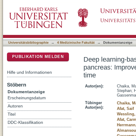
Deep learning-based super-resolution gradie
DSpace Repositorium (Manakin basiert)
image quality and reduction of acquisition ti
Universitätsbibliographie
→
4 Medizinische Fakultät
→
Dokumentanzeige
PUBLIKATION MELDEN
Deep learning-bas
pancreas: Improve
Hilfe und Informationen
time
Stöbern
Autor(en):
Chaika, M
Stephan
;
H
Dokumentanzeige
Gassenmai
Erscheinungsdatum
Tübinger
Chaika, M
Autoren
Autor(en):
Afat, Saif
Wessling,
Titel
Afat, Car
DDC-Klassifikation
Herrmann,
Almansour
Gassenmai