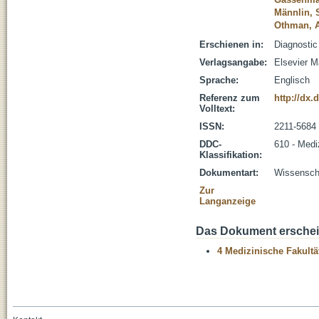
Männlin,
Othman, 
Erschienen in:
Diagnostic
Verlagsangabe:
Elsevier M
Sprache:
Englisch
Referenz zum
http://dx.
Volltext:
ISSN:
2211-5684
DDC-
610 - Medi
Klassifikation:
Dokumentart:
Wissenscha
Zur
Langanzeige
Das Dokument erschein
4 Medizinische Fakultä